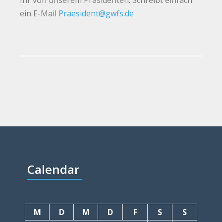
Ihr von unserem Präsidenten. Schreibt einfach
ein E-Mail
Praesident@gwfs.de
Calendar
M
D
M
D
F
S
S