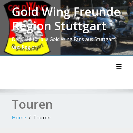
Skip
Gold Wing Freunde
to
content
Region Stuttgart
Der Club für alle Gold Wing Fans aus Stuttgart
und Region
Toggl
Touren
Home
Touren