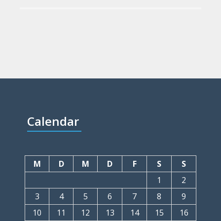
Calendar
M
D
M
D
F
S
S
1
2
3
4
5
6
7
8
9
10
11
12
13
14
15
16